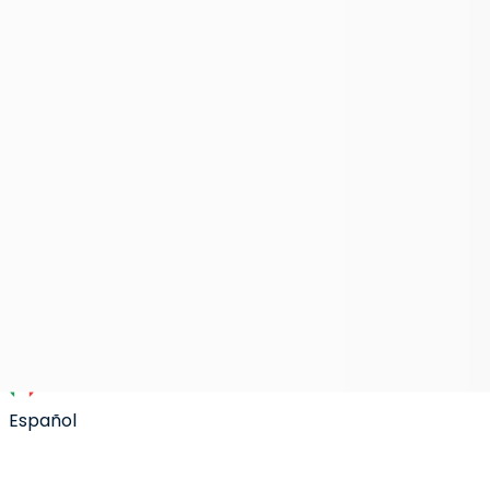
Blog
Últimas noticias y actualizaciones
DOCUMENTOS & CONTENIDO
Centro de confianza
Políticas y protección de datos
Documentación
Guías técnicas para integrar Jelou
Careers
Impulsa tu carrera con nosotros
Status page
Estado del sistema y tiempo activo
Español