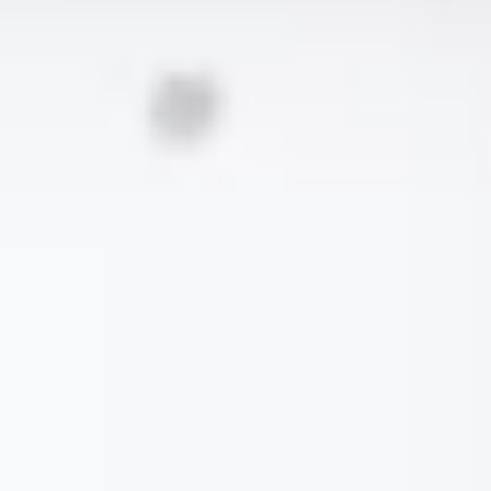
CONSTRUYE Y ESCALA
Brain Studio
La única plataforma que necesitas para
crear agentes IA, sin código.
Comunidad
Aprende, comparte y escala con
desarrolladores que están creando en WhatsApp.
Enterprise